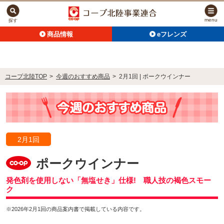
menu
探す
商品情報
eフレンズ
コープ北陸TOP
>
今週のおすすめ商品
>
2月1回 | ポークウインナー
2月1回
ポークウインナー
発色剤を使用しない「無塩せき」仕様! 職人技の褐色スモー
ク
※2026年2月1回の商品案内書で掲載している内容です。