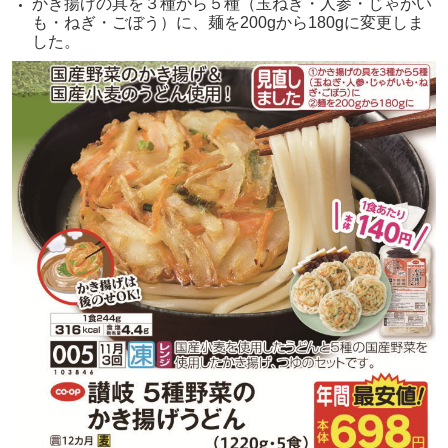
かき揚げの具を３種から５種（玉ねぎ・人参・じゃがい
も・ねぎ・ごぼう）に、麺を200gから180gに変更しま
した。