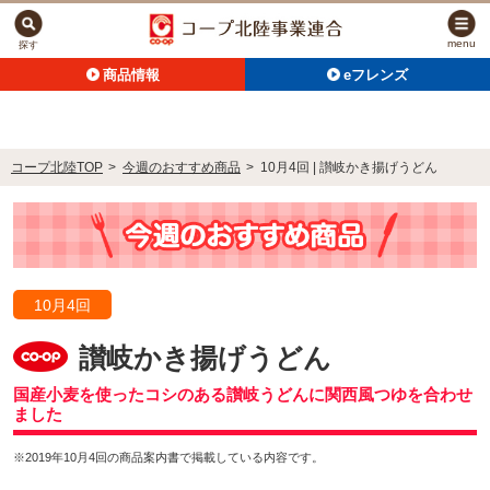
menu
探す
商品情報
eフレンズ
コープ北陸TOP
>
今週のおすすめ商品
>
10月4回 | 讃岐かき揚げうどん
10月4回
讃岐かき揚げうどん
国産小麦を使ったコシのある讃岐うどんに関西風つゆを合わせ
ました
※2019年10月4回の商品案内書で掲載している内容です。