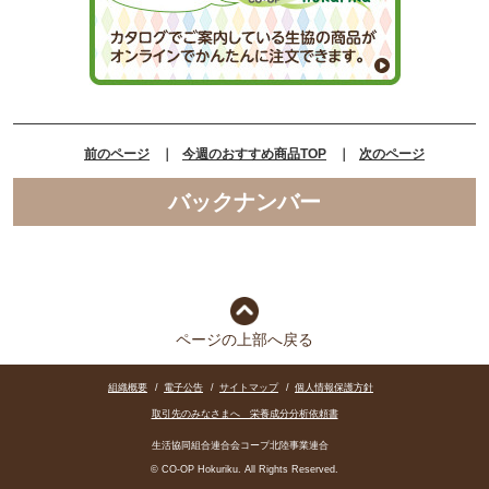
前のページ
｜
今週のおすすめ商品TOP
｜
次のページ
バックナンバー
ページの上部へ戻る
組織概要
/
電子公告
/
サイトマップ
/
個人情報保護方針
取引先のみなさまへ 栄養成分分析依頼書
生活協同組合連合会コープ北陸事業連合
© CO-OP Hokuriku. All Rights Reserved.