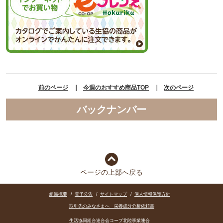
前のページ
｜
今週のおすすめ商品TOP
｜
次のページ
バックナンバー
ページの上部へ戻る
組織概要
/
電子公告
/
サイトマップ
/
個人情報保護方針
取引先のみなさまへ 栄養成分分析依頼書
生活協同組合連合会コープ北陸事業連合