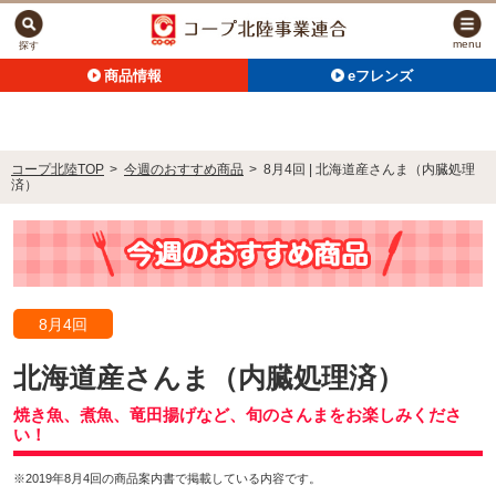
menu
探す
商品情報
eフレンズ
コープ北陸TOP
>
今週のおすすめ商品
>
8月4回 | 北海道産さんま（内臓処理
済）
8月4回
北海道産さんま（内臓処理済）
焼き魚、煮魚、竜田揚げなど、旬のさんまをお楽しみくださ
い！
※2019年8月4回の商品案内書で掲載している内容です。