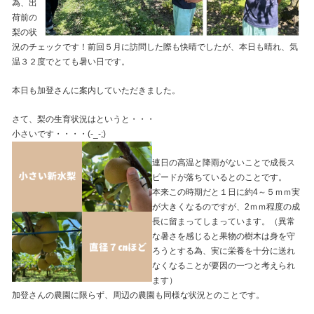
為、出
荷前の
梨の状
況のチェックです！前回５月に訪問した際も快晴でしたが、本日も晴れ、気
温３２度でとても暑い日です。
本日も加登さんに案内していただきました。
さて、梨の生育状況はというと・・・
小さいです・・・・(-_-;)
連日の高温と降雨がないことで成長ス
ピードが落ちているとのことです。
本来この時期だと１日に約4～５ｍｍ実
が大きくなるのですが、2ｍｍ程度の成
長に留まってしまっています。（異常
な暑さを感じると果物の樹木は身を守
ろうとする為、実に栄養を十分に送れ
なくなることが要因の一つと考えられ
ます）
加登さんの農園に限らず、周辺の農園も同様な状況とのことです。