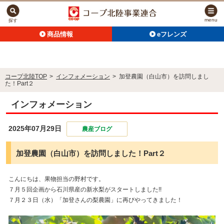
menu
探す
商品情報
eフレンズ
コープ北陸TOP
>
インフォメーション
>
加登農園（白山市）を訪問しまし
た！Part２
インフォメーション
2025年07月29日
農産ブログ
加登農園（白山市）を訪問しました！Part２
こんにちは、果物担当の野村です。
７月５回企画から石川県産の新水梨がスタートしました!!
７月２３日（水）「加登さんの梨農園」に再びやってきました！