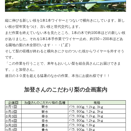
縦に伸びる新しい枝を1本1本ワイヤーとつないで横向きにしています。新し
い枝が翌年実をつけ、古い枝と世代交代します。
まだ作業を終えていない木を見たところ、1本の木で約100本ほどの新しい枝
がありました。それを1本1本手作業でワイヤー止め、約150～200本ほどあ
る園地の梨の木全部行います・・・( ﾟДﾟ)
そして梨の収穫が終わると横向きにクセのついた枝からワイヤーを外すそう
です。
「この作業を行うことで、来年もおいしい梨を組合員さんにお届けできま
す。」と加登さん。
連日の３０度を超える猛暑のなかの作業、本当にお疲れ様です！！
加登さんのこだわり梨の企画案内