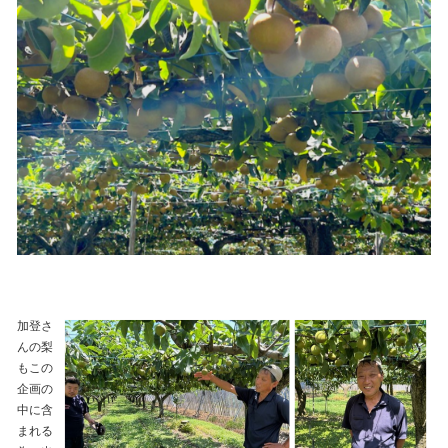
加登さ
んの梨
もこの
企画の
中に含
まれる