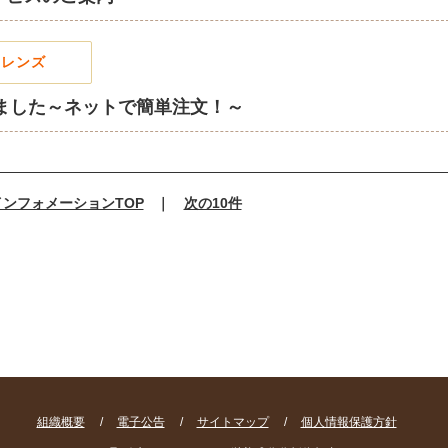
フレンズ
りました～ネットで簡単注文！～
インフォメーションTOP
｜
次の10件
組織概要
/
電子公告
/
サイトマップ
/
個人情報保護方針