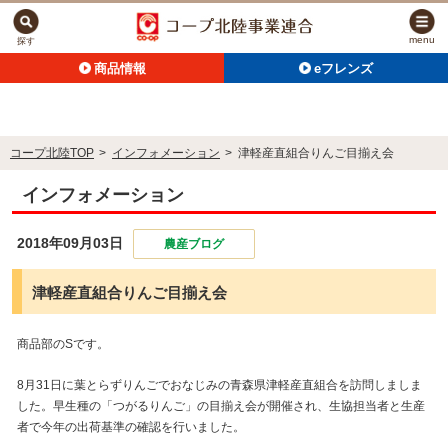
menu
探す
商品情報
eフレンズ
コープ北陸TOP
>
インフォメーション
>
津軽産直組合りんご目揃え会
インフォメーション
2018年09月03日
農産ブログ
津軽産直組合りんご目揃え会
商品部のSです。
8月31日に葉とらずりんごでおなじみの青森県津軽産直組合を訪問しましま
した。早生種の「つがるりんご」の目揃え会が開催され、生協担当者と生産
者で今年の出荷基準の確認を行いました。