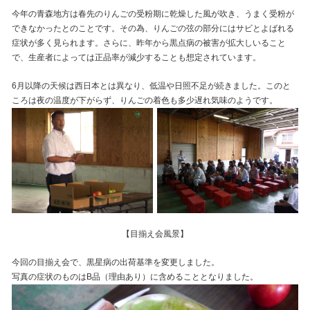
今年の青森地方は春先のりんごの受粉期に乾燥した風が吹き、うまく受粉が
できなかったとのことです。その為、りんごの弦の部分にはサビとよばれる
症状が多く見られます。さらに、昨年から黒点病の被害が拡大しいること
で、生産者によっては正品率が減少することも想定されています。
6月以降の天候は西日本とは異なり、低温や日照不足が続きました。このと
ころは夜の温度が下がらず、りんごの着色も多少遅れ気味のようです。
【目揃え会風景】
今回の目揃え会で、黒星病の出荷基準を変更しました。
写真の症状のものはB品（理由あり）に含めることとなりました。