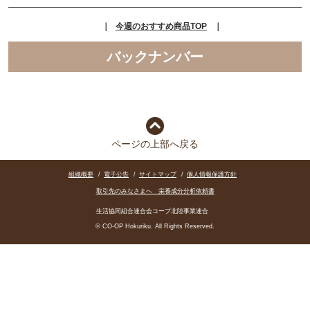
｜
今週のおすすめ商品TOP
｜
バックナンバー
ページの上部へ戻る
組織概要
/
電子公告
/
サイトマップ
/
個人情報保護方針
取引先のみなさまへ 栄養成分分析依頼書
生活協同組合連合会コープ北陸事業連合
© CO-OP Hokuriku. All Rights Reserved.