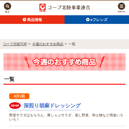
menu
探す
商品情報
eフレンズ
コープ北陸TOP
>
今週のおすすめ商品
>
一覧
一覧
4月1回
深煎り胡麻ドレッシング
野菜サラダはもちろん、豚しゃぶサラダ、蒸し野菜、和え物など用途いろ
いろ！