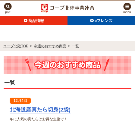
menu
探す
商品情報
eフレンズ
コープ北陸TOP
>
今週のおすすめ商品
>
一覧
一覧
12月4回
北海道産真たら切身(2袋)
冬に人気の真たらはお得な生協で！