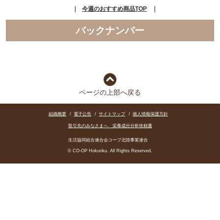
｜
今週のおすすめ商品TOP
｜
バックナンバー
ページの上部へ戻る
組織概要
/
電子公告
/
サイトマップ
/
個人情報保護方針
取引先のみなさまへ 栄養成分分析依頼書
生活協同組合連合会コープ北陸事業連合
© CO-OP Hokuriku. All Rights Reserved.