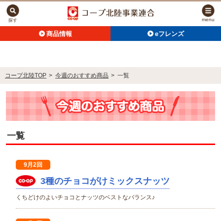
menu
探す
商品情報
eフレンズ
コープ北陸TOP
>
今週のおすすめ商品
>
一覧
一覧
9月2回
3種のチョコがけミックスナッツ
くちどけのよいチョコとナッツのベストなバランス♪