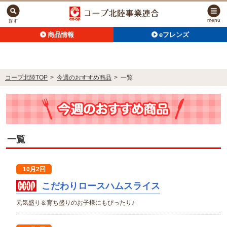
menu
探す
商品情報
eフレンズ
コープ北陸TOP
>
今週のおすすめ商品
>
一覧
一覧
10月2回
こだわりロースハムスライス
元気盛り＆育ち盛りのお子様にもぴったり♪