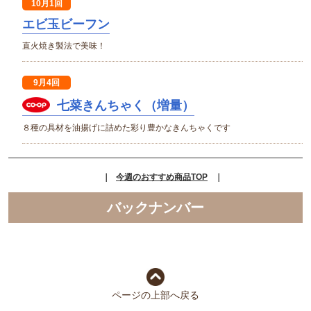
10月1回
エビ玉ビーフン
直火焼き製法で美味！
9月4回
七菜きんちゃく（増量）
８種の具材を油揚げに詰めた彩り豊かなきんちゃくです
｜
今週のおすすめ商品TOP
｜
バックナンバー
ページの上部へ戻る