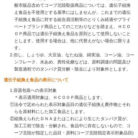
般市販品含めてコープ北陸取扱商品については、遺伝子組換
え食品を不使用とする基準にはしませんが、これまでの遺伝
子組換え食品に対する組合員活動等のとりくみ経過やプライ
ベートブランド商品としてのこだわりなどを踏まえ、ＨＣＯ
ＯＰ商品では遺伝子組換え食品を原則として使用しないこと
とします。使用する場合は、他に代替えがない場合に限りま
す。
2.但し、しょうゆ、大豆油、なたね油、綿実油、コーン油、コー
ンフレーク、水あめ、異性化糖などは、原料調達の問題及び
製造過程でのタンパク質分解・除去により対象外とします。
遺伝子組換え食品の表示について
1.容器包装への表示対象
＊表示適用対象は、ＨＣＯＯＰ商品とします。
①法令で定められた表示対象品目の遺伝子組換え農作物とそれ
らを原材料にした加工食品とします。
②組換えられたＤＮＡまたはこれにより生じたタンパク質が、
加工工程で除去・分解され、食品中に存在しないもので、コ
ープ北陸が指定した品目・原料(コープ北陸指定表示対象品目)