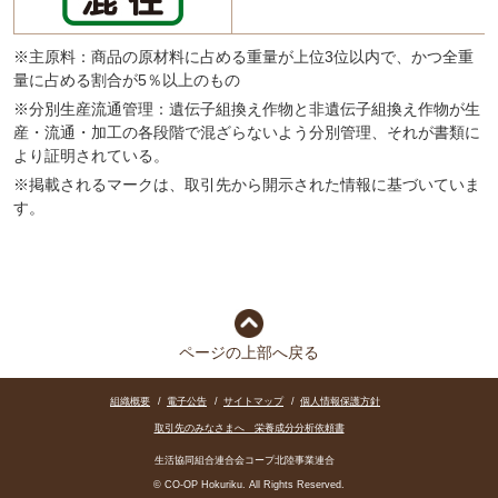
※主原料：商品の原材料に占める重量が上位3位以内で、かつ全重
量に占める割合が5％以上のもの
※分別生産流通管理：遺伝子組換え作物と非遺伝子組換え作物が生
産・流通・加工の各段階で混ざらないよう分別管理、それが書類に
より証明されている。
※掲載されるマークは、取引先から開示された情報に基づいていま
す。
ページの上部へ戻る
組織概要
/
電子公告
/
サイトマップ
/
個人情報保護方針
取引先のみなさまへ 栄養成分分析依頼書
生活協同組合連合会コープ北陸事業連合
© CO-OP Hokuriku. All Rights Reserved.