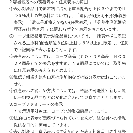
2.容器包装への義務表示・任意表示の範囲
①表示対象品目で原材料に占める重量割合が上位３位までで且
つ５%以上の主原料については、「遺伝子組換え不分別(義務
表示)」「遺伝子組換えでない(任意表示)」「分別生産流通管
理済み(任意表示)」に関わらず全て表示をおこないます。
②コープ北陸指定表示対象品目については、一括表示欄に表記
される主原料(配合順位３位以上且つ５%以上)に限定し、任意
で上記同様の表示をおこないます。
③任意表示については、コープ商品（ＣＯ・ＯＰ商品、ＨＣＯ
ＯＰ商品）での表示をすすめ、ＮＢ商品については、取引先
に任意表示の協力をもとめます。
④遺伝子組換え原料由来の添加物などの区分表示はおこないま
せん。
⑤任意表示の範囲や方法については、検証の可能性や新しい遺
伝子組換え品目などの変化に合わせて見直すこととします。
3.コープファミリーへの表示
＊表示適用対象は、コープ北陸取扱商品とします。
①法的には表示が義務づけられていませんが、組合員への情報
提供を目的に実施しています。
②表示対象は、食品表示法で定められた表示対象品目の生鮮野