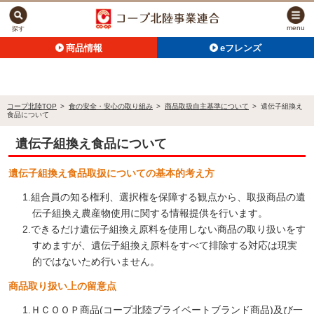
menu
探す
商品情報
eフレンズ
コープ北陸TOP
>
食の安全・安心の取り組み
>
商品取扱自主基準について
>
遺伝子組換え
食品について
遺伝子組換え食品について
遺伝子組換え食品取扱についての基本的考え方
1.組合員の知る権利、選択権を保障する観点から、取扱商品の遺
伝子組換え農産物使用に関する情報提供を行います。
2.できるだけ遺伝子組換え原料を使用しない商品の取り扱いをす
すめますが、遺伝子組換え原料をすべて排除する対応は現実
的ではないため行いません。
商品取り扱い上の留意点
1.ＨＣＯＯＰ商品(コープ北陸プライベートブランド商品)及び一