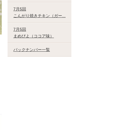
7月5回
こんがり焼きチキン（ガー...
7月5回
まめぴよ（ココア味）
バックナンバー一覧