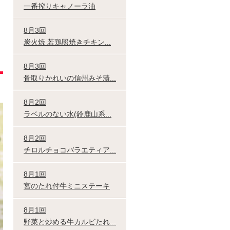
一番搾りキャノーラ油
8月3回
炭火焼 若鶏照焼きチキン...
8月3回
骨取りかれいの信州みそ漬...
8月2回
ラベルのない水(鈴鹿山系...
8月2回
チロルチョコバラエティア...
8月1回
宮のたれ付牛ミニステーキ
8月1回
野菜と炒める牛カルビたれ...