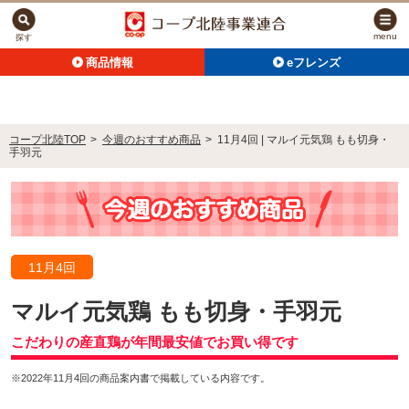
menu
探す
商品情報
eフレンズ
コープ北陸TOP
>
今週のおすすめ商品
>
11月4回 | マルイ元気鶏 もも切身・
手羽元
11月4回
マルイ元気鶏 もも切身・手羽元
こだわりの産直鶏が年間最安値でお買い得です
※2022年11月4回の商品案内書で掲載している内容です。