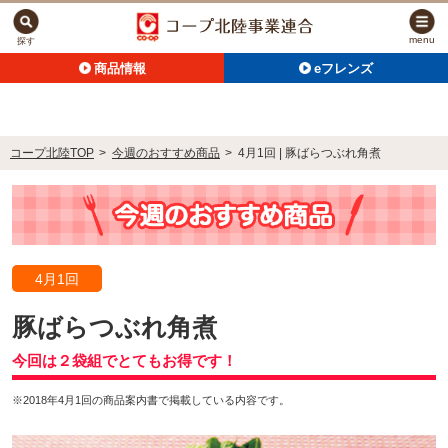
menu
探す
商品情報
eフレンズ
コープ北陸TOP
>
今週のおすすめ商品
>
4月1回 | 豚ばらつぶれ角煮
4月1回
豚ばらつぶれ角煮
今回は２袋組でとてもお得です！
※2018年4月1回の商品案内書で掲載している内容です。