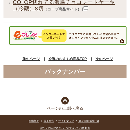
CO･OP切れてる濃厚チョコレートケーキ
（冷蔵）8切
（コープ商品サイト）
前のページ
｜
今週のおすすめ商品TOP
｜
次のページ
バックナンバー
ページの上部へ戻る
組織概要
/
電子公告
/
サイトマップ
/
個人情報保護方針
取引先のみなさまへ 栄養成分分析依頼書