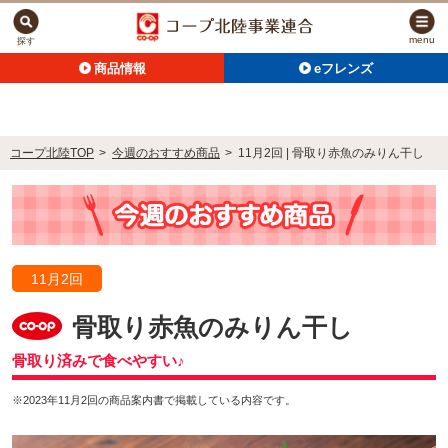
menu
探す
商品情報
eフレンズ
コープ北陸TOP
>
今週のおすすめ商品
>
11月2回 | 骨取り赤魚のみりん干し
11月2回
骨取り赤魚のみりん干し
骨取り済みで食べやすい♪
※2023年11月2回の商品案内書で掲載している内容です。