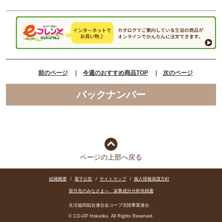
前のページ
｜
今週のおすすめ商品TOP
｜
次のページ
バックナンバー
ページの上部へ戻る
組織概要
/
電子公告
/
サイトマップ
/
個人情報保護方針
取引先のみなさまへ 栄養成分分析依頼書
生活協同組合連合会コープ北陸事業連合
© CO-OP Hokuriku. All Rights Reserved.