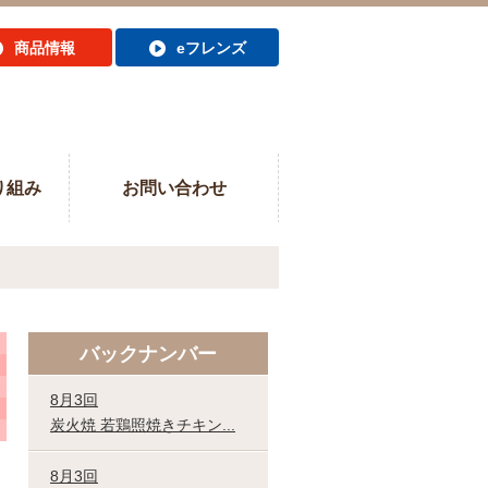
商品情報
eフレンズ
り組み
お問い合わせ
バックナンバー
8月3回
炭火焼 若鶏照焼きチキン...
8月3回