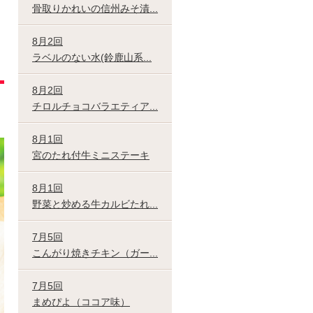
骨取りかれいの信州みそ漬...
8月2回
ラベルのない水(鈴鹿山系...
8月2回
チロルチョコバラエティア...
8月1回
宮のたれ付牛ミニステーキ
8月1回
野菜と炒める牛カルビたれ...
7月5回
こんがり焼きチキン（ガー...
7月5回
まめぴよ（ココア味）