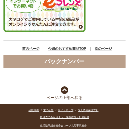
前のページ
｜
今週のおすすめ商品TOP
｜
次のページ
バックナンバー
ページの上部へ戻る
組織概要
/
電子公告
/
サイトマップ
/
個人情報保護方針
取引先のみなさまへ 栄養成分分析依頼書
生活協同組合連合会コープ北陸事業連合