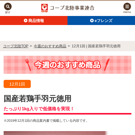
menu
探す
商品情報
eフレンズ
コープ北陸TOP
>
今週のおすすめ商品
>
12月1回 | 国産若鶏手羽元徳用
12月1回
国産若鶏手羽元徳用
たっぷり1kg入りで低価格を実現！
※2019年12月1回の商品案内書で掲載している内容です。