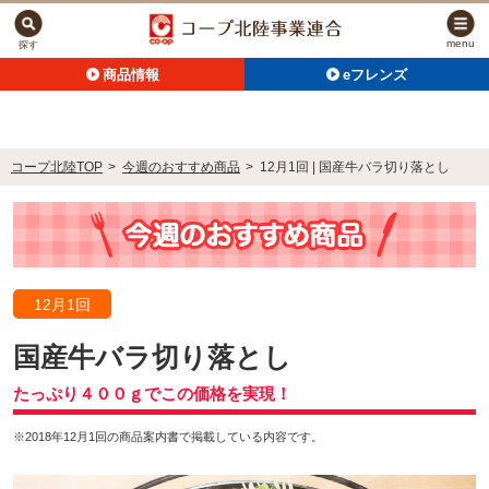
menu
探す
商品情報
eフレンズ
コープ北陸TOP
>
今週のおすすめ商品
>
12月1回 | 国産牛バラ切り落とし
12月1回
国産牛バラ切り落とし
たっぷり４００ｇでこの価格を実現！
※2018年12月1回の商品案内書で掲載している内容です。