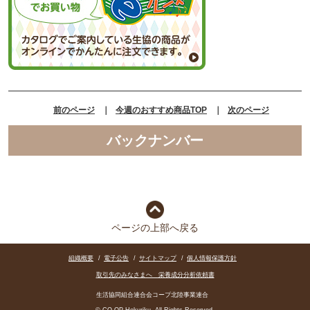
前のページ
｜
今週のおすすめ商品TOP
｜
次のページ
バックナンバー
ページの上部へ戻る
組織概要
/
電子公告
/
サイトマップ
/
個人情報保護方針
取引先のみなさまへ 栄養成分分析依頼書
生活協同組合連合会コープ北陸事業連合