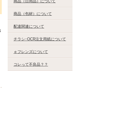
商品（日用品）について
商品（包材）について
配達関連について
３
チラシ･OCR注文用紙について
ｅフレンズについて
コレって不良品？？