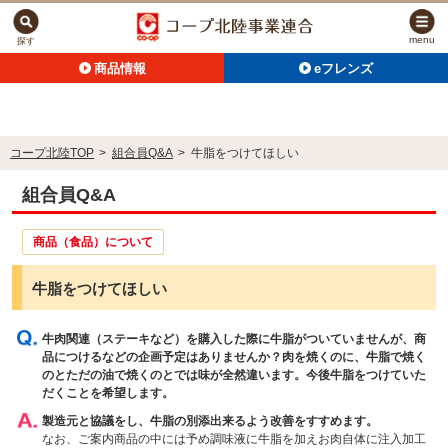
menu
探す
商品情報
eフレンズ
コープ北陸TOP
>
組合員Q&A
>
牛脂をつけてほしい
組合員Q&A
商品（食品）について
牛脂をつけてほしい
牛肉関連（ステーキなど）を購入した際に牛脂がついていませんが、商
品につけるなどの企画予定はありませんか？肉を焼くのに、牛脂で焼く
のとただの油で焼くのとでは味が全然違います。今後牛脂をつけていた
だくことを希望します。
製造元と協議をし、牛脂の別添出来るよう改善をすすめます。
なお、ご案内商品の中には予め調味液に牛脂を加えお肉自体に注入加工