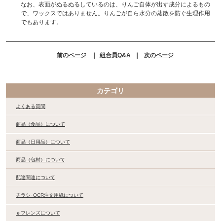
なお、表面がぬるぬるしているのは、りんご自体が出す成分によるもの
で、ワックスではありません。りんごが自ら水分の蒸散を防ぐ生理作用
でもあります。
前のページ
｜
組合員Q&A
｜
次のページ
カテゴリ
よくある質問
商品（食品）について
商品（日用品）について
商品（包材）について
配達関連について
チラシ･OCR注文用紙について
ｅフレンズについて