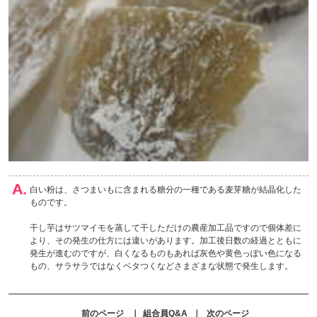
白い粉は、さつまいもに含まれる糖分の一種である麦芽糖が結晶化した
ものです。
干し芋はサツマイモを蒸して干しただけの農産加工品ですので個体差に
より、その発生の仕方には違いがあります。加工後日数の経過とともに
発生が進むのですが、白くなるものもあれば灰色や黄色っぽい色になる
もの、サラサラではなくベタつくなどさまざまな状態で発生します。
前のページ
｜
組合員Q&A
｜
次のページ