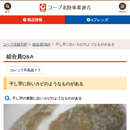
menu
探す
商品情報
eフレンズ
コープ北陸TOP
>
組合員Q&A
>
干し芋に白いカビのようなものがある
組合員Q&A
コレって不良品？？
干し芋に白いカビのようなものがある
干し芋の表面に白いカビのようなものがある