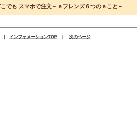
こでも スマホで注文～ｅフレンズ６つのｅこと～
｜
インフォメーションTOP
｜
次のページ