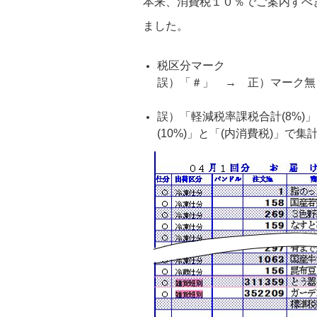
本来、消費税１０％でご案内すべ
ました。
税区分マーク
誤）「＃」 → 正）マーク無
誤）「軽減税率課税合計(8%)
(10%)」と「(内消費税)」で集