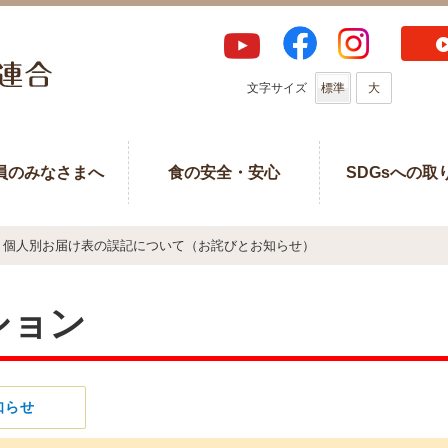
文字サイズ
標準
大
員のみなさまへ
食の安全・安心
SDGsへの取
個人別お届け表の誤記について（お詫びとお知らせ）
ション
知らせ