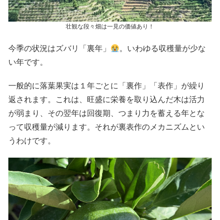
壮観な段々畑は一見の価値あり！
今季の状況はズバリ「裏年」
。いわゆる収穫量が少な
い年です。
一般的に落葉果実は１年ごとに「裏作」「表作」が繰り
返されます。これは、旺盛に栄養を取り込んだ木は活力
が弱まり、その翌年は回復期、つまり力を蓄える年とな
って収穫量が減ります。それが裏表作のメカニズムとい
うわけです。