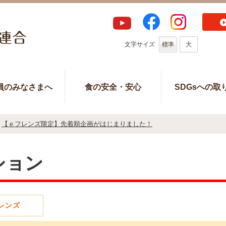
文字サイズ
標準
大
員のみなさまへ
食の安全・安心
SDGsへの取
【ｅフレンズ限定】先着順企画がはじまりました！
ション
レンズ