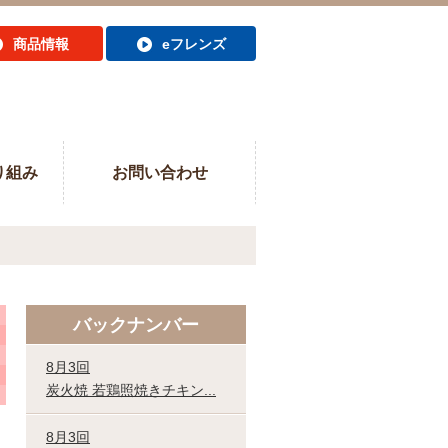
商品情報
eフレンズ
り組み
お問い合わせ
バックナンバー
8月3回
炭火焼 若鶏照焼きチキン...
8月3回