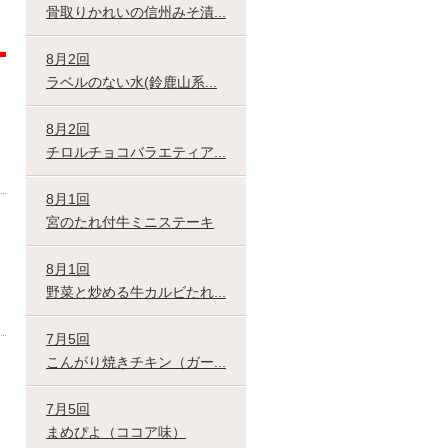
骨取りかれいの信州みそ漬...
8月2回
ラベルのない水(鈴鹿山系...
8月2回
チロルチョコバラエティア...
8月1回
宮のたれ付牛ミニステーキ
8月1回
野菜と炒める牛カルビたれ...
7月5回
こんがり焼きチキン（ガー...
7月5回
まめぴよ（ココア味）