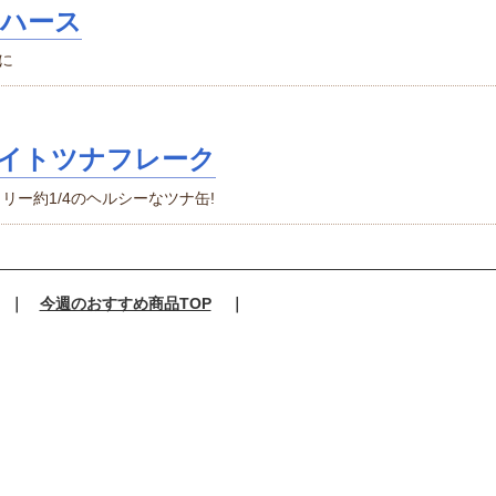
エハース
に
イトツナフレーク
リー約1/4のヘルシーなツナ缶!
｜
今週のおすすめ商品TOP
｜