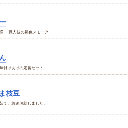
ー
様! 職人技の褐色スモーク
ん
味付けあげの定番セット!
ま枝豆
茹で、急速凍結しました。