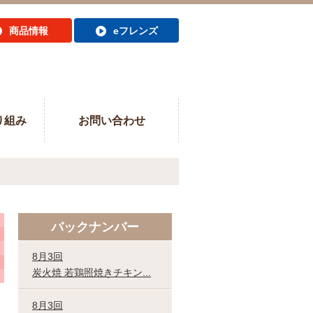
商品情報
eフレンズ
り組み
お問い合わせ
バックナンバー
8月3回
炭火焼 若鶏照焼きチキン...
8月3回