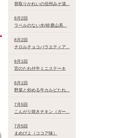
骨取りかれいの信州みそ漬...
8月2回
ラベルのない水(鈴鹿山系...
8月2回
チロルチョコバラエティア...
8月1回
宮のたれ付牛ミニステーキ
8月1回
野菜と炒める牛カルビたれ...
7月5回
こんがり焼きチキン（ガー...
7月5回
まめぴよ（ココア味）