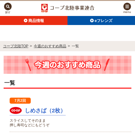
menu
探す
商品情報
eフレンズ
コープ北陸TOP
>
今週のおすすめ商品
>
一覧
一覧
7月2回
しめさば（2枚）
スライスしてそのまま
押し寿司などにもどうぞ