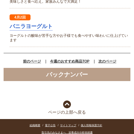
美味しさと食べ応え。家族みんなで大満足！
4月2回
バニラヨーグルト
ヨーグルトの酸味が苦手な方やお子様でも食べやすい味わいに仕上げてい
ます
前のページ
｜
今週のおすすめ商品TOP
｜
次のページ
バックナンバー
ページの上部へ戻る
組織概要
/
電子公告
/
サイトマップ
/
個人情報保護方針
取引先のみなさまへ 栄養成分分析依頼書