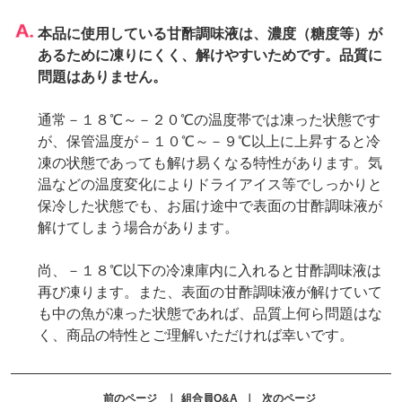
本品に使用している甘酢調味液は、濃度（糖度等）が
あるために凍りにくく、解けやすいためです。品質に
問題はありません。
通常－１８℃～－２０℃の温度帯では凍った状態です
が、保管温度が－１０℃～－９℃以上に上昇すると冷
凍の状態であっても解け易くなる特性があります。気
温などの温度変化によりドライアイス等でしっかりと
保冷した状態でも、お届け途中で表面の甘酢調味液が
解けてしまう場合があります。
尚、－１８℃以下の冷凍庫内に入れると甘酢調味液は
再び凍ります。また、表面の甘酢調味液が解けていて
も中の魚が凍った状態であれば、品質上何ら問題はな
く、商品の特性とご理解いただければ幸いです。
前のページ
｜
組合員Q&A
｜
次のページ