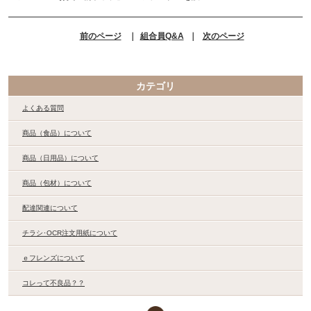
前のページ
｜
組合員Q&A
｜
次のページ
カテゴリ
よくある質問
商品（食品）について
商品（日用品）について
商品（包材）について
配達関連について
チラシ･OCR注文用紙について
ｅフレンズについて
コレって不良品？？