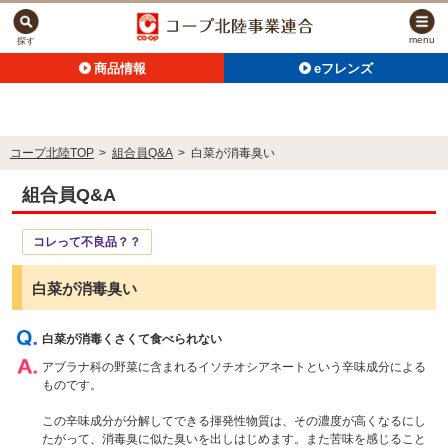
menu
探す
商品情報
eフレンズ
コープ北陸TOP
>
組合員Q&A
>
白菜が消毒臭い
組合員Q&A
コレって不良品？？
白菜が消毒臭い
白菜が消毒くさくて食べられない
アブラナ科の野菜に含まれるイソチオシアネートという辛味成分による
ものです。
この辛味成分が分解してできる揮発性物質は、その濃度が高くなるにし
たがって、消毒臭に似た臭いを出しはじめます。また苦味を感じること