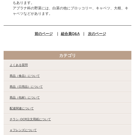
もあります。
アブラナ科の野菜には、白菜の他にブロッコリー、キャベツ、大根、キ
ャベツなどがあります。
前のページ
｜
組合員Q&A
｜
次のページ
カテゴリ
よくある質問
商品（食品）について
商品（日用品）について
商品（包材）について
配達関連について
チラシ･OCR注文用紙について
ｅフレンズについて