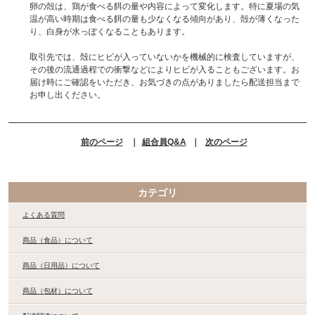
卵の殻は、鶏が食べる餌の量や内容によって変化します。特に夏場の気
温が高い時期は食べる餌の量も少なくなる傾向があり、殻が薄くなった
り、白身が水っぽくなることもあります。
取引先では、殻にヒビが入っていないかを機械的に検査していますが、
その後の流通過程での衝撃などによりヒビが入ることもございます。お
届け時にご確認をいただき、お気づきの点がありましたら配送担当まで
お申し出ください。
前のページ
｜
組合員Q&A
｜
次のページ
カテゴリ
よくある質問
商品（食品）について
商品（日用品）について
商品（包材）について