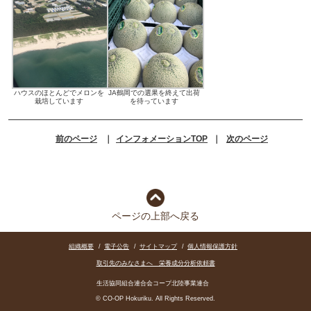
ハウスのほとんどでメロンを
JA鶴岡での選果を終えて出荷
栽培しています
を待っています
前のページ
｜
インフォメーションTOP
｜
次のページ
ページの上部へ戻る
組織概要
/
電子公告
/
サイトマップ
/
個人情報保護方針
取引先のみなさまへ 栄養成分分析依頼書
生活協同組合連合会コープ北陸事業連合
© CO-OP Hokuriku. All Rights Reserved.