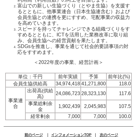
富山での新しい生協づくり（とやま生協）を支援す
るとともに、他事業連合（日本生協連含む）および
会員生協との連携を更にすすめ、宅配事業の収益力
を高めていきます。
スピードを持ってチャレンジできる組織づくりをす
すめるとともに、ICTを活用した業務改革に取り組
み、会員生協への経営貢献を果たします。
SDGsを推進し、事業を通じて社会的要請事項の対
応をすすめます。
＜2022年度の事業、経営計画＞
単位：千円
前年実績
予算
前年比(%)
会員生協供給高
34,974,418
41,271,800
118.0
出荷高(供給
24,086,723
28,323,130
117.6
高)
事業連
事業総剰余
合
1,902,439
2,045,983
107.5
金
経常剰余
7,000
7,000
100.0
前のページ
｜
インフォメーションTOP
｜
次のページ