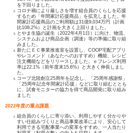
を下回りました。
コロナ禍により厳しさを増す組合員のくらしを応援
するため「年間家計応援商品」を拡充しました。年
間家計応援商品のご利用額は31億9,034万円（計画
比108.2%）と計画を大きく上回りました。
とやま生協の誕生（2022年4月1日）に向け、物流、
システムおよび商品企画（調達）等の準備に取り組
みました。
新たにＥＣ事業推進室を設置し、COOP宅配アプリ
やレコメンド（あなたへのおすすめ）機能、レシピ
注文機能などをリリースしました。ｅフレンズ利用
率は22.1%（前年度末15.6%）と大きく伸長しまし
た。
コープ北陸創立25周年を記念し、「25周年感謝祭」
「25周年記念年間家計応援」などに取り組むととも
に、試食モニターの協力を得て商品開発に取り組み
ました
2022年度の重点課題
組合員のくらしに寄り添い、利用しやすく分かりや
すい仕組みづくりと商品事業改革により、安心して
利用できる宅配事業への変革をすすめ、一人当たり
利用高（利用点数）の向上を目指します。