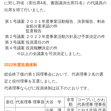
に対し35名（実出席4名、書面議決出席31名）の代議員の
出席を得て行いました。
第１号議案
２０２１年度事業活動報告、決算報告、剰余
金処分案承認の件
監査報告
第２号議案
２０２２年度事業活動方針及び予算決定の件
第３号議案
役員選任の件
第４号議案
役員報酬決定の件
※以上の全議案を可決決定しました。
2022年度役員体制
総会終了後の第１回理事会において、代表理事２名の選
定と役付理事を互選しました。
代表理事ならびに役員体制は以下のとおりです。
非常
コープいしかわ
新任
代表理事 理事長
大谷 学
勤
代表理事 理事長
小泉 謙
非常
とやま生協 代表