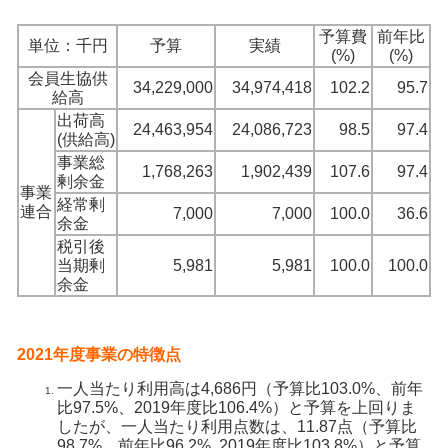
予算費
前年比
単位：千円
予算
実績
(%)
(%)
会員生協供
34,229,000
34,974,418
102.2
95.7
給高
出荷高
24,463,954
24,086,723
98.5
97.4
(供給高)
事業総
1,768,263
1,902,439
107.6
97.4
剰余金
事業
経常剰
連合
7,000
7,000
100.0
36.6
余金
税引後
当期剰
5,981
5,981
100.0
100.0
余金
2021年度事業の特徴点
一人当たり利用高は4,686円（予算比103.0%、前年
比97.5%、2019年度比106.4%）と予算を上回りま
したが、一人当たり利用点数は、11.87点（予算比
98.7%、前年比96.2%､2019年度比103.8%）と予算