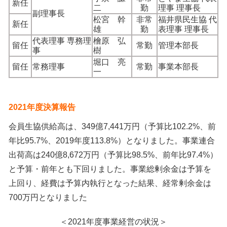
新任
二
勤
理事 理事長
副理事長
松宮 幹
非常
福井県民生協 代
新任
雄
勤
表理事 理事長
代表理事 専務理
檜原 弘
留任
常勤
管理本部長
事
樹
堀口 亮
留任
常務理事
常勤
事業本部長
一
2021
年度決算報告
会員生協供給高は、349億7,441万円（予算比102.2%、前
年比95.7%、2019年度113.8%）となりました。事業連合
出荷高は240億8,672万円（予算比98.5%、前年比97.4%）
と予算・前年とも下回りました。事業総剰余金は予算を
上回り、経費は予算内執行となった結果、経常剰余金は
700万円となりました
＜2021年度事業経営の状況＞