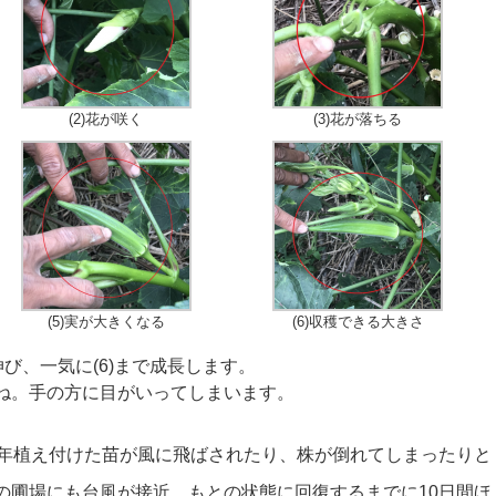
(2)花が咲く
(3)花が落ちる
(5)実が大きくなる
(6)収穫できる大きさ
伸び、一気に(6)まで成長します。
ね。手の方に目がいってしまいます。
例年植え付けた苗が風に飛ばされたり、株が倒れてしまったりと
の圃場にも台風が接近、もとの状態に回復するまでに10日間ほ