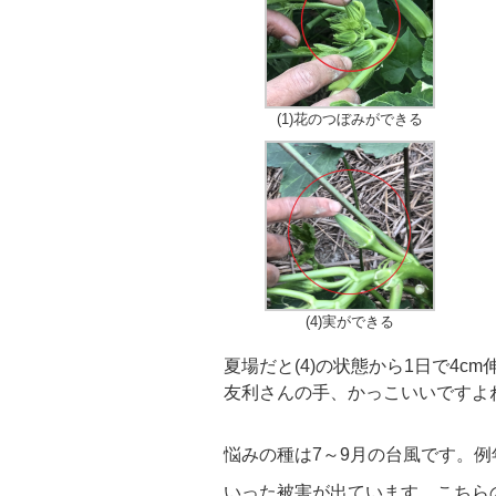
(1)花のつぼみができる
(4)実ができる
夏場だと(4)の状態から1日で4cm
友利さんの手、かっこいいですよ
悩みの種は7～9月の台風です。
いった被害が出ています。こちら