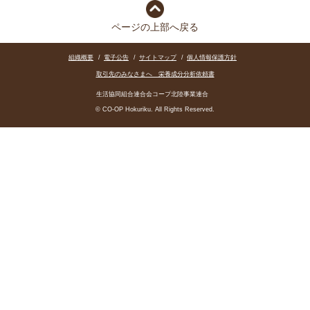
ページの上部へ戻る
組織概要
/
電子公告
/
サイトマップ
/
個人情報保護方針
取引先のみなさまへ 栄養成分分析依頼書
生活協同組合連合会コープ北陸事業連合
© CO-OP Hokuriku. All Rights Reserved.