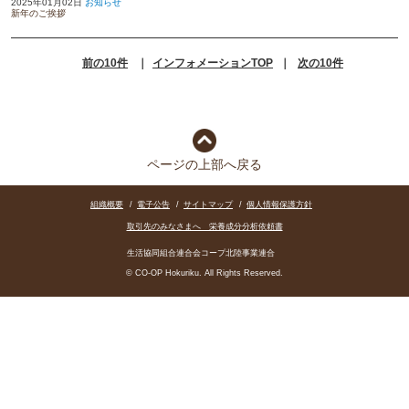
2025年01月02日
お知らせ
新年のご挨拶
前の10件
｜
インフォメーションTOP
｜
次の10件
ページの上部へ戻る
組織概要
/
電子公告
/
サイトマップ
/
個人情報保護方針
取引先のみなさまへ 栄養成分分析依頼書
生活協同組合連合会コープ北陸事業連合
© CO-OP Hokuriku. All Rights Reserved.