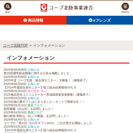
menu
探す
商品情報
eフレンズ
コープ北陸TOP
>
インフォメーション
インフォメーション
2025年06月09日
お知らせ
第29回通常総会開催に関する公告を掲載しました
2025年06月09日
お知らせ
2025年度 コープ北陸「組合員モニター」大募集！（募集終了）
2025年06月06日
お知らせ
【2024年度組合員モニター】取り組み結果報告VOL.4
2025年06月03日
食の安全･安心
2025食品安全コミュニケーター育成講座参加者募集!（募集終了）
2025年05月19日
お知らせ
2025生協の夏ギフトはじまりました～ネットで簡単注文！～
2025年05月13日
農産ブログ
加登農園（白山市）を訪問しました！
2025年04月24日
農産ブログ
梅の産地 和歌山「紀ノ川農協」を訪問しました！
2025年04月07日
お知らせ
コープの「母の日･父の日ギフト2025」ご注文受付を開始しました
2025年03月24日
お知らせ
【2024年度組合員モニター】取り組み結果報告VOL.3