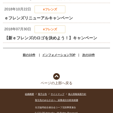
2018年10月22日
eフレンズ
ｅフレンズリニューアルキャンペーン
2018年07月30日
eフレンズ
【新ｅフレンズのロゴを決めよう！】キャンペーン
前の10件
｜
インフォメーションTOP
｜
次の10件
ページの上部へ戻る
組織概要
/
電子公告
/
サイトマップ
/
個人情報保護方針
取引先のみなさまへ 栄養成分分析依頼書
生活協同組合連合会コープ北陸事業連合
© CO-OP Hokuriku. All Rights Reserved.