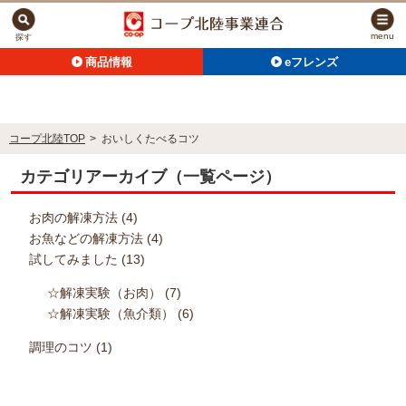
menu
探す
商品情報
eフレンズ
コープ北陸TOP
>
おいしくたべるコツ
カテゴリアーカイブ（一覧ページ）
お肉の解凍方法
(4)
お魚などの解凍方法
(4)
試してみました
(13)
☆解凍実験（お肉）
(7)
☆解凍実験（魚介類）
(6)
調理のコツ
(1)