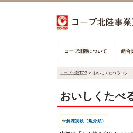
コープ北陸について
組合
コープ北陸TOP
>
おいしくたべるコツ
おいしくたべ
☆解凍実験（魚介類）