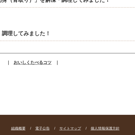
切身（骨取り）」を解凍・調理してみました！
・調理してみました！
｜
おいしくたべるコツ
｜
組織概要
/
電子公告
/
サイトマップ
/
個人情報保護方針