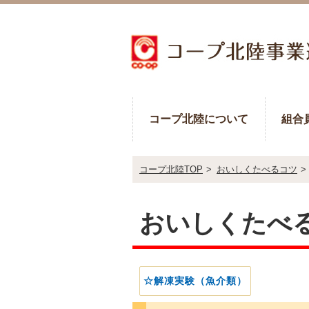
コープ北陸について
組合
コープ北陸TOP
>
おいしくたべるコツ
>
おいしくたべ
☆解凍実験（魚介類）