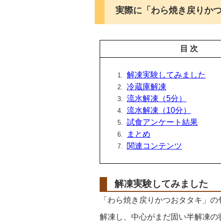
実際に「わら焼き戻りか
目 次
解凍実験してみました
冷蔵庫解凍
流水解凍（5分）
流水解凍（10分）
試食アンケート結果
まとめ
関連コンテンツ
解凍実験してみました
「わら焼き戻りかつおタタキ」の
解凍し、中心がまだ固い半解凍の