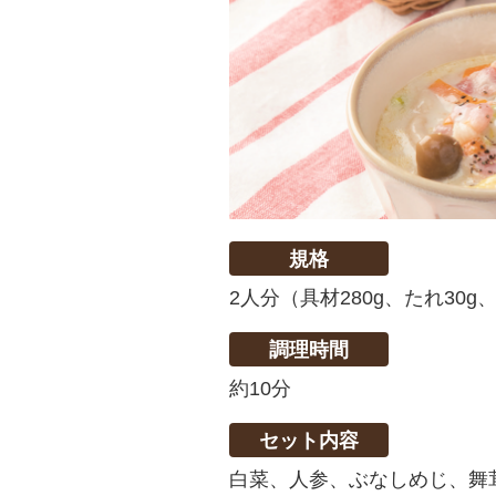
規格
2人分（具材280g、たれ30g
調理時間
約10分
セット内容
白菜、人参、ぶなしめじ、舞