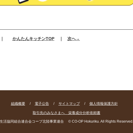
｜
かんたんキッチンTOP
｜
次へ→
組織概要
/
電子公告
/
サイトマップ
/
個人情報保護方針
取引先のみなさまへ 栄養成分分析依頼書
生活協同組合連合会コープ北陸事業連合
© CO-OP Hokuriku. All Rights Reserved