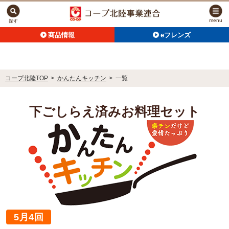
menu
探す
商品情報
eフレンズ
コープ北陸TOP
>
かんたんキッチン
>
一覧
下ごしらえ済みお料理セット
5月4回