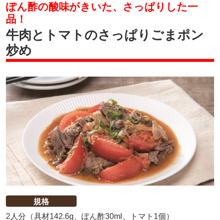
ぽん酢の酸味がきいた、さっぱりした一
品！
牛肉とトマトのさっぱりごまポン
炒め
規格
2人分（具材142.6g、ぽん酢30ml、トマト1個）