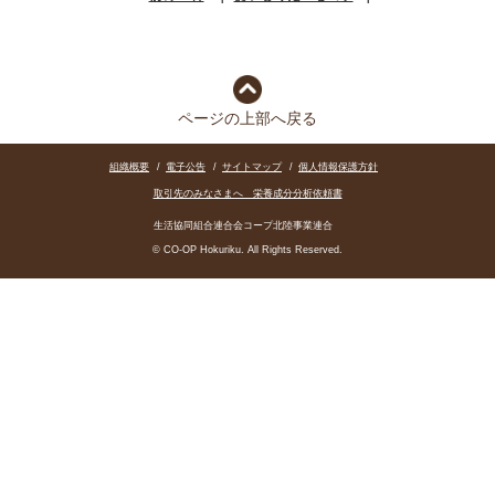
ページの上部へ戻る
組織概要
/
電子公告
/
サイトマップ
/
個人情報保護方針
取引先のみなさまへ 栄養成分分析依頼書
生活協同組合連合会コープ北陸事業連合
© CO-OP Hokuriku. All Rights Reserved.