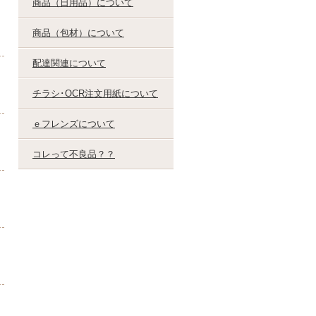
商品（日用品）について
商品（包材）について
配達関連について
チラシ･OCR注文用紙について
ｅフレンズについて
コレって不良品？？