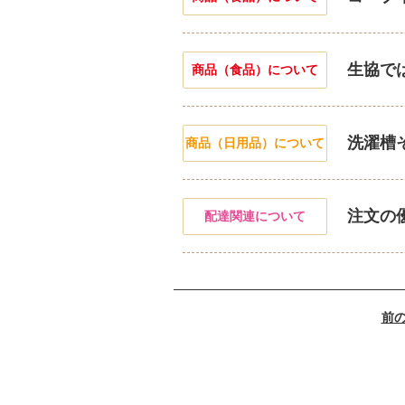
生協で
商品（食品）について
洗濯槽
商品（日用品）について
注文の
配達関連について
前の