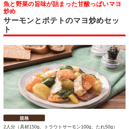
魚と野菜の旨味が詰まった甘酸っぱいマヨ
炒め
サーモンとポテトのマヨ炒めセッ
ト
規格
2人分（具材150g、トラウトサーモン100g、たれ50g）