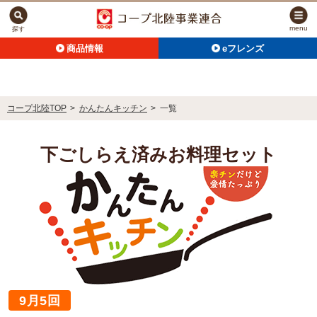
menu
探す
商品情報
eフレンズ
コープ北陸TOP
>
かんたんキッチン
>
一覧
下ごしらえ済みお料理セット
9月5回