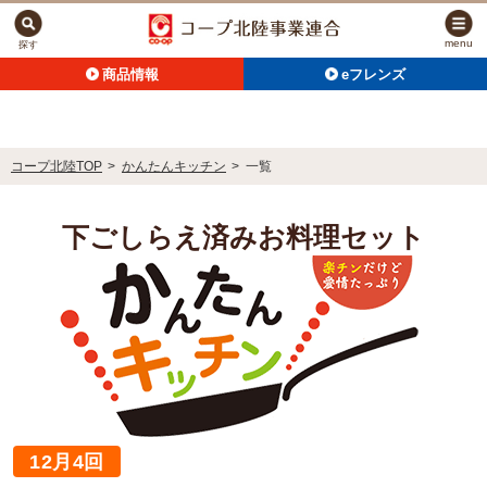
menu
探す
商品情報
eフレンズ
コープ北陸TOP
>
かんたんキッチン
>
一覧
下ごしらえ済みお料理セット
12月4回