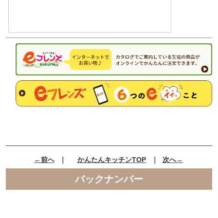
←前へ
｜
かんたんキッチンTOP
｜
次へ→
バックナンバー